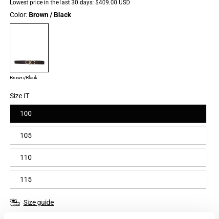
Lowest price in the last 30 days:
$409.00 USD
Color:
Brown / Black
Brown/Black
Size IT
100
105
110
115
Size guide