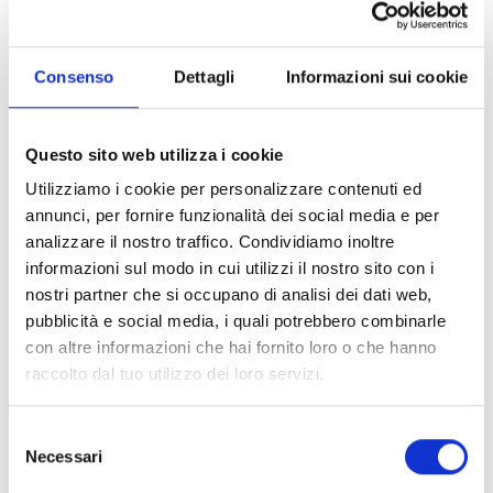
Quantity
Consenso
Dettagli
Informazioni sui cookie
Add to cart
Questo sito web utilizza i cookie
Utilizziamo i cookie per personalizzare contenuti ed
annunci, per fornire funzionalità dei social media e per
100% original product guaranteed
analizzare il nostro traffico. Condividiamo inoltre
informazioni sul modo in cui utilizzi il nostro sito con i
The product with MPN
6706340788844
and code
F87110
leather
nostri partner che si occupano di analisi dei dati web,
in
brown
is a
belts
designed by
Salvatore Ferragamo
. It has
features like
front logo, double face, with the possibility of
pubblicità e social media, i quali potrebbero combinarle
shortening to the desired size
.
con altre informazioni che hai fornito loro o che hanno
raccolto dal tuo utilizzo dei loro servizi.
Shipping and returns
Selezione
Necessari
Free shipping for orders over
249,00 €
del
Customs taxes and duties are INCLUDED in the price in UK
consenso