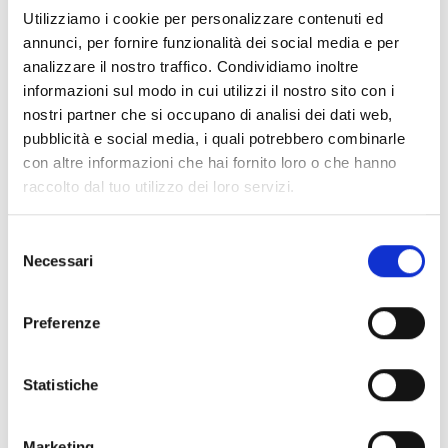
features like
front logo, vintage effect, aged effect
.
Utilizziamo i cookie per personalizzare contenuti ed
annunci, per fornire funzionalità dei social media e per
Shipping and returns
analizzare il nostro traffico. Condividiamo inoltre
informazioni sul modo in cui utilizzi il nostro sito con i
Free shipping for orders over
249,00 €
nostri partner che si occupano di analisi dei dati web,
Customs taxes and duties are INCLUDED in the price in UK
pubblicità e social media, i quali potrebbero combinarle
and US.
These costs are covered by B-Exit and depend
con altre informazioni che hai fornito loro o che hanno
exclusively on the customs laws and regulations of your
raccolto dal tuo utilizzo dei loro servizi.
country.
You can return any purchased product within
14 days
of the
Selezione
delivery date.
Necessari
del
Find out how
consenso
Additional Information
Preferenze
Share
Statistiche
Marketing