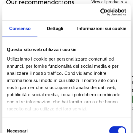
Our recommendations
View all products
Consenso
Dettagli
Informazioni sui cookie
Questo sito web utilizza i cookie
Utilizziamo i cookie per personalizzare contenuti ed
annunci, per fornire funzionalità dei social media e per
analizzare il nostro traffico. Condividiamo inoltre
Marc Jacobs Handbags
Michael Kors Shoulder Bags
informazioni sul modo in cui utilizzi il nostro sito con i
Women Leather Red/True Red
Women Leather Red/Dark
nostri partner che si occupano di analisi dei dati web,
Raspberry
$454.00
$649.00
pubblicità e social media, i quali potrebbero combinarle
$140.00
$466.00
One Size
con altre informazioni che hai fornito loro o che hanno
SUMMER FLASH SALE
raccolto dal tuo utilizzo dei loro servizi.
One Size
Selezione
Necessari
del